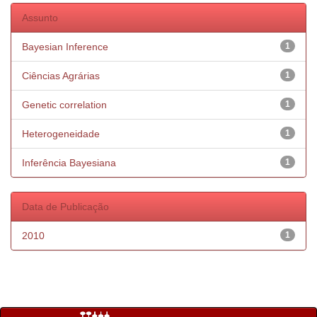
Assunto
Bayesian Inference
1
Ciências Agrárias
1
Genetic correlation
1
Heterogeneidade
1
Inferência Bayesiana
1
Data de Publicação
2010
1