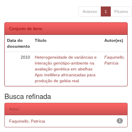
Anterior
1
Póximo
Conjunto de itens:
Data do
Título
Autor(es)
documento
2010
Heterogeneidade de variâncias e
Faquinello,
interação genótipo-ambiente na
Patrícia
avaliação genética em abelhas
Apis mellifera africanizadas para
produção de geléia real
Busca refinada
Autor
Faquinello, Patrícia
1