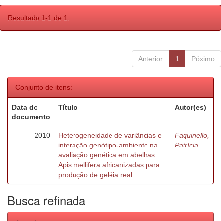
Resultado 1-1 de 1.
Anterior
1
Póximo
Conjunto de itens:
Data do
Título
Autor(es)
documento
2010
Heterogeneidade de variâncias e
Faquinello,
interação genótipo-ambiente na
Patrícia
avaliação genética em abelhas
Apis mellifera africanizadas para
produção de geléia real
Busca refinada