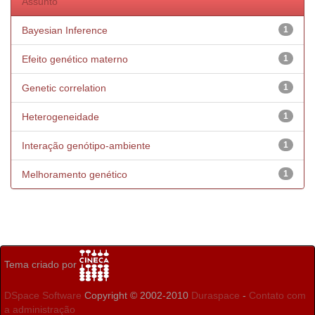
Assunto
Bayesian Inference
1
Efeito genético materno
1
Genetic correlation
1
Heterogeneidade
1
Interação genótipo-ambiente
1
Melhoramento genético
1
Tema criado por
DSpace Software
Copyright © 2002-2010
Duraspace
-
Contato com
a administração