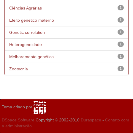
Ciências Agrárias
1
Efeito genético materno
1
Genetic correlation
1
Heterogeneidade
1
Melhoramento genético
1
Zootecnia
1
Tema criado por
DSpace Software
Copyright © 2002-2010
Duraspace
-
Contato com
a administração