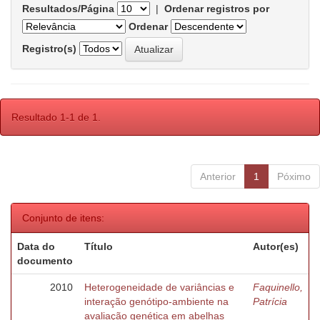
Resultados/Página
|
Ordenar registros por
Ordenar
Registro(s)
Resultado 1-1 de 1.
Anterior
1
Póximo
Conjunto de itens:
Data do
Título
Autor(es)
documento
2010
Heterogeneidade de variâncias e
Faquinello,
interação genótipo-ambiente na
Patrícia
avaliação genética em abelhas