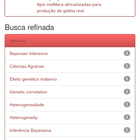
Apis mellifera africanizadas para
produção de geléia real
Busca refinada
Assunto
Bayesian Inference
1
Ciências Agrárias
1
Efeito genético materno
1
Genetic correlation
1
Heterogeneidade
1
Heterogeneity
1
Inferência Bayesiana
1