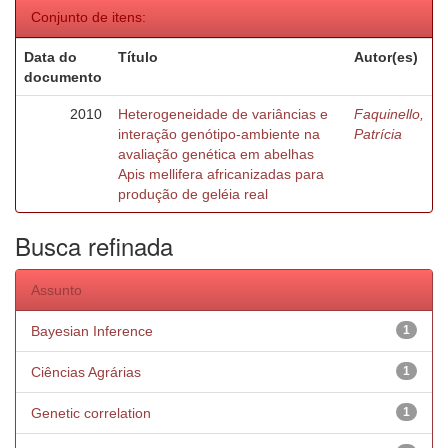
Conjunto de itens:
Data do
Título
Autor(es)
documento
2010
Heterogeneidade de variâncias e
Faquinello,
interação genótipo-ambiente na
Patrícia
avaliação genética em abelhas
Apis mellifera africanizadas para
produção de geléia real
Busca refinada
Assunto
Bayesian Inference
1
Ciências Agrárias
1
Genetic correlation
1