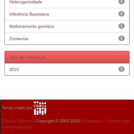
Heterogeneidade
1
Inferência Bayesiana
1
Melhoramento genético
1
Zootecnia
1
Data de Publicação
2010
1
Tema criado por
DSpace Software
Copyright © 2002-2010
Duraspace
-
Contato com
a administração