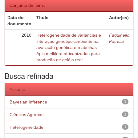
Conjunto de itens:
Data do
Título
Autor(es)
documento
2010
Heterogeneidade de variâncias e
Faquinello,
interação genótipo-ambiente na
Patrícia
avaliação genética em abelhas
Apis mellifera africanizadas para
produção de geléia real
Busca refinada
Assunto
Bayesian Inference
1
Ciências Agrárias
1
Heterogeneidade
1