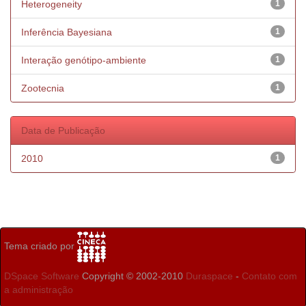
Heterogeneity
1
Inferência Bayesiana
1
Interação genótipo-ambiente
1
Zootecnia
1
Data de Publicação
2010
1
Tema criado por
DSpace Software
Copyright © 2002-2010
Duraspace
-
Contato com
a administração