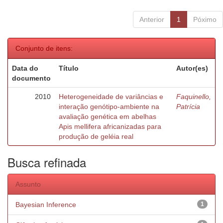
Anterior
1
Póximo
Conjunto de itens:
Data do
Título
Autor(es)
documento
2010
Heterogeneidade de variâncias e
Faquinello,
interação genótipo-ambiente na
Patrícia
avaliação genética em abelhas
Apis mellifera africanizadas para
produção de geléia real
Busca refinada
Assunto
Bayesian Inference
1