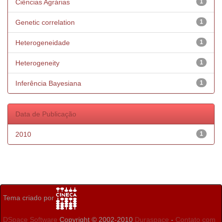
Ciências Agrárias
1
Genetic correlation
1
Heterogeneidade
1
Heterogeneity
1
Inferência Bayesiana
1
Data de Publicação
2010
1
Tema criado por
DSpace Software
Copyright © 2002-2010
Duraspace
-
Contato com