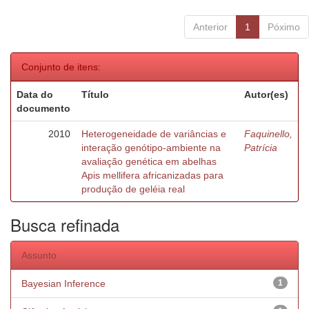
Anterior
1
Póximo
Conjunto de itens:
Data do
Título
Autor(es)
documento
2010
Heterogeneidade de variâncias e
Faquinello,
interação genótipo-ambiente na
Patrícia
avaliação genética em abelhas
Apis mellifera africanizadas para
produção de geléia real
Busca refinada
Assunto
Bayesian Inference
1