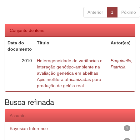
Anterior
1
Póximo
Conjunto de itens:
Data do
Título
Autor(es)
documento
2010
Heterogeneidade de variâncias e
Faquinello,
interação genótipo-ambiente na
Patrícia
avaliação genética em abelhas
Apis mellifera africanizadas para
produção de geléia real
Busca refinada
Assunto
Bayesian Inference
1