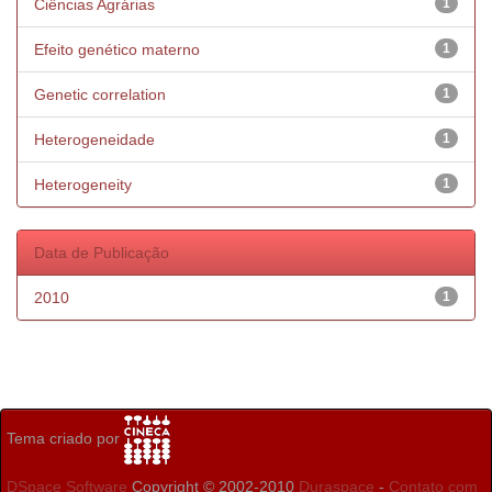
Ciências Agrárias
1
Efeito genético materno
1
Genetic correlation
1
Heterogeneidade
1
Heterogeneity
1
Data de Publicação
2010
1
Tema criado por
DSpace Software
Copyright © 2002-2010
Duraspace
-
Contato com