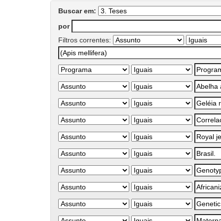
Buscar em:
por
Filtros correntes: