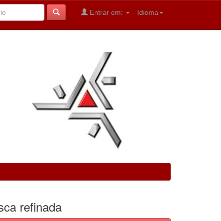
Entrar em:
Idioma
sca refinada