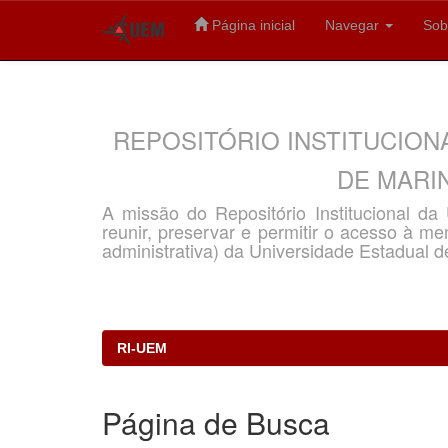
Página inicial
Navegar
Sob
Skip
navigation
REPOSITÓRIO INSTITUCION
DE MARIN
A missão do Repositório Institucional d
reunir, preservar e permitir o acesso à memó
administrativa) da Universidade Estadual d
RI-UEM
Página de Busca