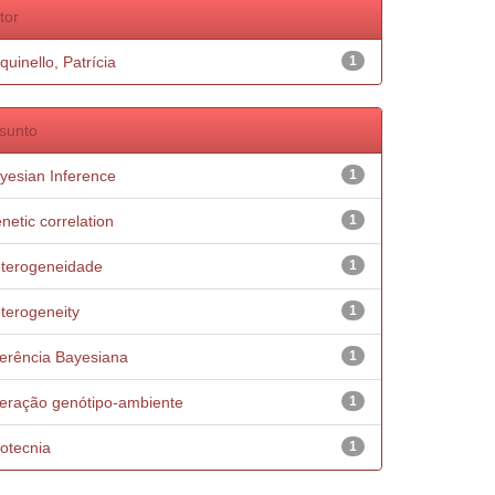
tor
quinello, Patrícia
1
sunto
yesian Inference
1
netic correlation
1
terogeneidade
1
terogeneity
1
ferência Bayesiana
1
teração genótipo-ambiente
1
otecnia
1