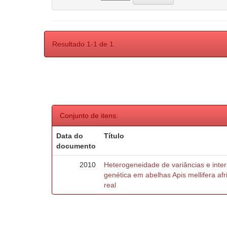
Resultado 1-1 de 1.
Conjunto de itens:
Data do
Título
documento
2010
Heterogeneidade de variâncias e inte
genética em abelhas Apis mellifera af
real