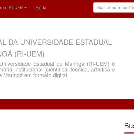
re o RI-UEM
Ajuda
AL DA UNIVERSIDADE ESTADUAL
GÁ (RI-UEM)
a Universidade Estadual de Maringá (RI-UEM) é
ria institucional (científica, técnica, artística e
e Maringá em formato digital.
Bu