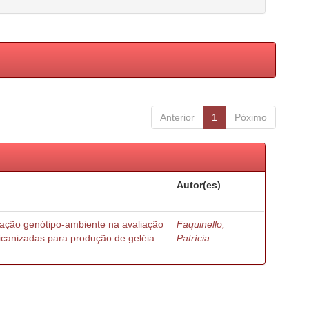
Anterior
1
Póximo
Autor(es)
ração genótipo-ambiente na avaliação
Faquinello,
ricanizadas para produção de geléia
Patrícia