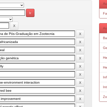
Au
Fa
As
Ba
Ge
He
He
In
In
Zo