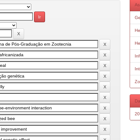
As
Ge
He
He
In
In
Zo
Da
20