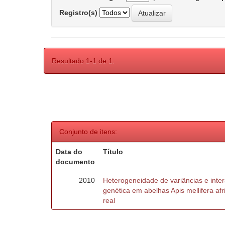
Registro(s)
Resultado 1-1 de 1.
Conjunto de itens:
Data do
Título
documento
2010
Heterogeneidade de variâncias e inte
genética em abelhas Apis mellifera af
real