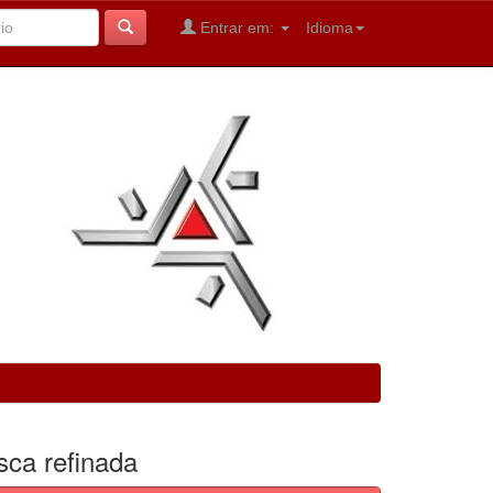
Entrar em:
Idioma
sca refinada