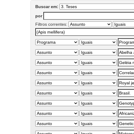
Buscar em:
por
Filtros correntes: