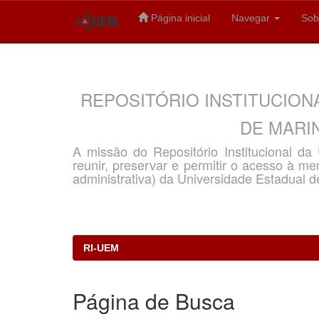
Página inicial
Navegar
Sob
Skip
navigation
REPOSITÓRIO INSTITUCION
DE MARIN
A missão do Repositório Institucional d
reunir, preservar e permitir o acesso à memó
administrativa) da Universidade Estadual d
RI-UEM
Página de Busca