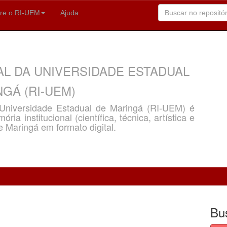
re o RI-UEM
Ajuda
AL DA UNIVERSIDADE ESTADUAL
GÁ (RI-UEM)
a Universidade Estadual de Maringá (RI-UEM) é
ria institucional (científica, técnica, artística e
e Maringá em formato digital.
Bu