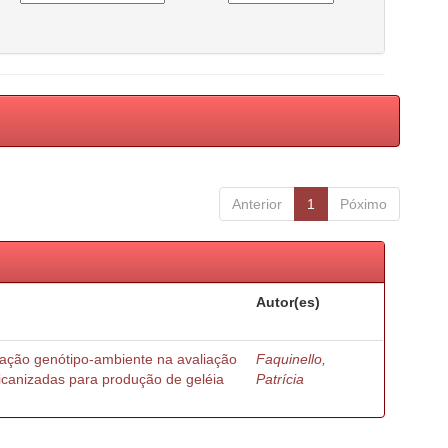
Anterior
1
Póximo
Autor(es)
ração genótipo-ambiente na avaliação
Faquinello,
ricanizadas para produção de geléia
Patrícia