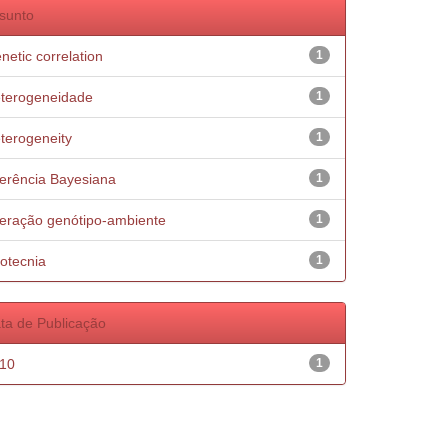
sunto
netic correlation
1
terogeneidade
1
terogeneity
1
ferência Bayesiana
1
teração genótipo-ambiente
1
otecnia
1
ta de Publicação
10
1