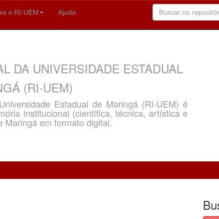
re o RI-UEM
Ajuda
AL DA UNIVERSIDADE ESTADUAL
GÁ (RI-UEM)
a Universidade Estadual de Maringá (RI-UEM) é
ria institucional (científica, técnica, artística e
e Maringá em formato digital.
Bu