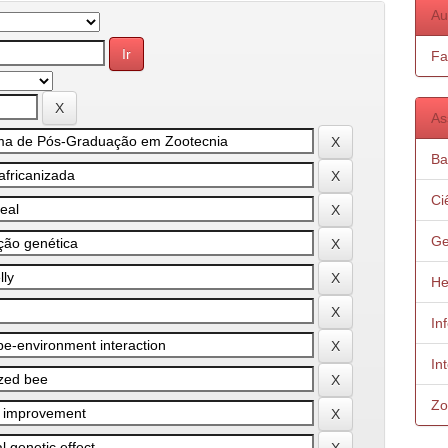
Au
Fa
As
Ba
Ci
Ge
He
In
In
Zo