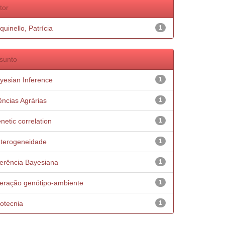
tor
quinello, Patrícia
1
sunto
yesian Inference
1
ências Agrárias
1
netic correlation
1
terogeneidade
1
ferência Bayesiana
1
teração genótipo-ambiente
1
otecnia
1