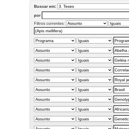
Buscar em:
por
Filtros correntes: