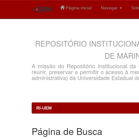
Página inicial
Navegar
Sob
Skip
navigation
REPOSITÓRIO INSTITUCION
DE MARIN
A missão do Repositório Institucional d
reunir, preservar e permitir o acesso à memó
administrativa) da Universidade Estadual d
RI-UEM
Página de Busca