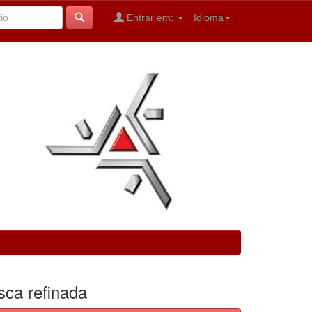
Entrar em:
Idioma
sca refinada