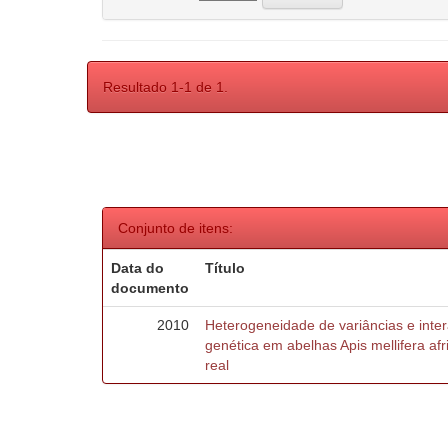
Resultado 1-1 de 1.
Conjunto de itens:
Data do
Título
documento
2010
Heterogeneidade de variâncias e inte
genética em abelhas Apis mellifera af
real