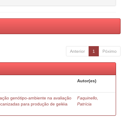
Anterior
1
Póximo
Autor(es)
ração genótipo-ambiente na avaliação
Faquinello,
ricanizadas para produção de geléia
Patrícia