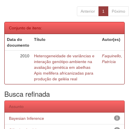
Anterior
1
Póximo
Conjunto de itens:
Data do
Título
Autor(es)
documento
2010
Heterogeneidade de variâncias e
Faquinello,
interação genótipo-ambiente na
Patrícia
avaliação genética em abelhas
Apis mellifera africanizadas para
produção de geléia real
Busca refinada
Assunto
Bayesian Inference
1