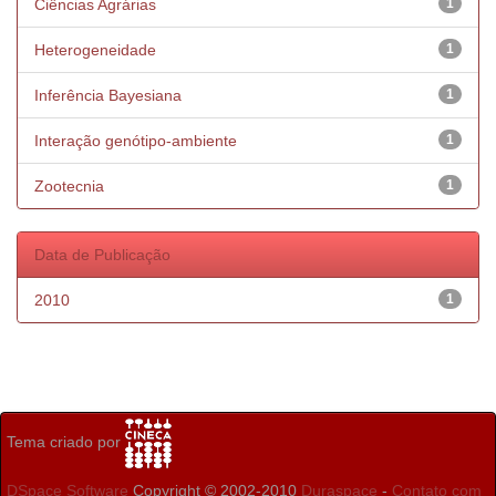
Ciências Agrárias
1
Heterogeneidade
1
Inferência Bayesiana
1
Interação genótipo-ambiente
1
Zootecnia
1
Data de Publicação
2010
1
Tema criado por
DSpace Software
Copyright © 2002-2010
Duraspace
-
Contato com