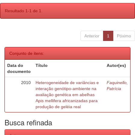
Resultado 1-1 de 1.
Anterior
1
Póximo
Conjunto de itens:
Data do
Título
Autor(es)
documento
2010
Heterogeneidade de variâncias e
Faquinello,
interação genótipo-ambiente na
Patrícia
avaliação genética em abelhas
Apis mellifera africanizadas para
produção de geléia real
Busca refinada