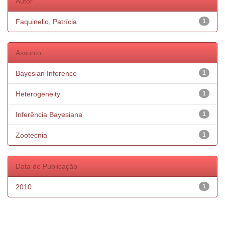
Autor
Faquinello, Patrícia
1
Assunto
Bayesian Inference
1
Heterogeneity
1
Inferência Bayesiana
1
Zootecnia
1
Data de Publicação
2010
1