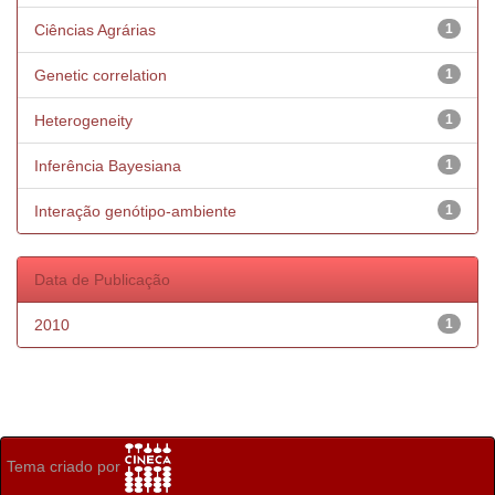
Ciências Agrárias
1
Genetic correlation
1
Heterogeneity
1
Inferência Bayesiana
1
Interação genótipo-ambiente
1
Data de Publicação
2010
1
Tema criado por