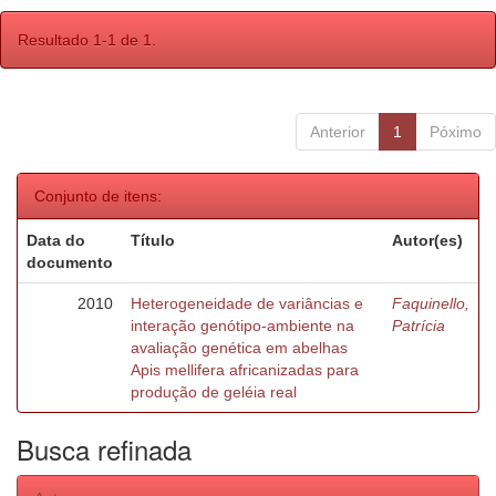
Resultado 1-1 de 1.
Anterior
1
Póximo
Conjunto de itens:
Data do
Título
Autor(es)
documento
2010
Heterogeneidade de variâncias e
Faquinello,
interação genótipo-ambiente na
Patrícia
avaliação genética em abelhas
Apis mellifera africanizadas para
produção de geléia real
Busca refinada