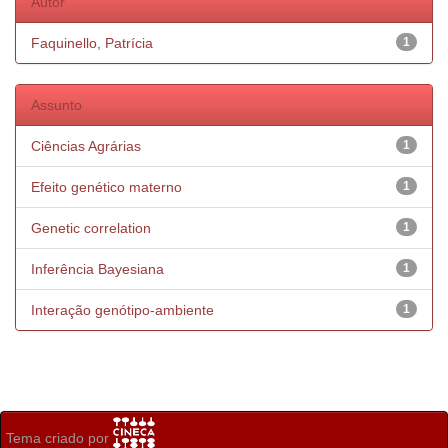
Autor
Faquinello, Patrícia
1
Assunto
Ciências Agrárias
1
Efeito genético materno
1
Genetic correlation
1
Inferência Bayesiana
1
Interação genótipo-ambiente
1
Tema criado por