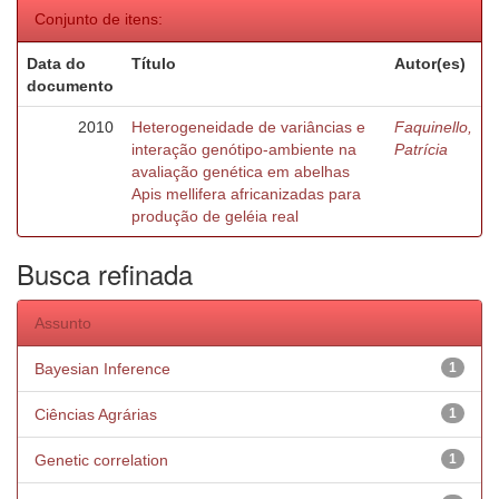
Conjunto de itens:
Data do
Título
Autor(es)
documento
2010
Heterogeneidade de variâncias e
Faquinello,
interação genótipo-ambiente na
Patrícia
avaliação genética em abelhas
Apis mellifera africanizadas para
produção de geléia real
Busca refinada
Assunto
Bayesian Inference
1
Ciências Agrárias
1
Genetic correlation
1