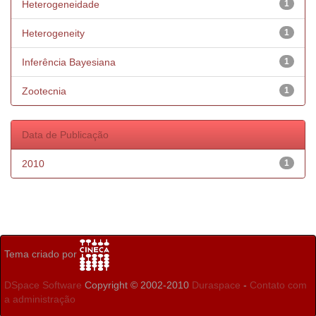
Heterogeneidade
1
Heterogeneity
1
Inferência Bayesiana
1
Zootecnia
1
Data de Publicação
2010
1
Tema criado por
DSpace Software
Copyright © 2002-2010
Duraspace
-
Contato com
a administração