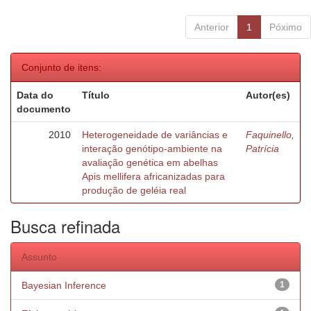
Anterior
1
Póximo
Conjunto de itens:
Data do
Título
Autor(es)
documento
2010
Heterogeneidade de variâncias e
Faquinello,
interação genótipo-ambiente na
Patrícia
avaliação genética em abelhas
Apis mellifera africanizadas para
produção de geléia real
Busca refinada
Assunto
Bayesian Inference
1