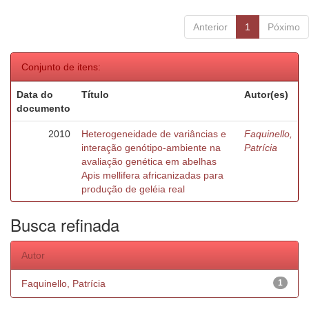
Anterior
1
Póximo
Conjunto de itens:
Data do
Título
Autor(es)
documento
2010
Heterogeneidade de variâncias e
Faquinello,
interação genótipo-ambiente na
Patrícia
avaliação genética em abelhas
Apis mellifera africanizadas para
produção de geléia real
Busca refinada
Autor
Faquinello, Patrícia
1