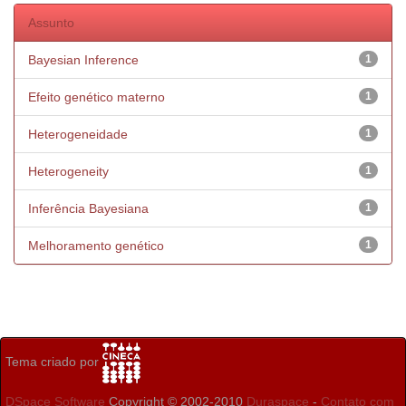
Assunto
Bayesian Inference
1
Efeito genético materno
1
Heterogeneidade
1
Heterogeneity
1
Inferência Bayesiana
1
Melhoramento genético
1
Tema criado por
DSpace Software
Copyright © 2002-2010
Duraspace
-
Contato com