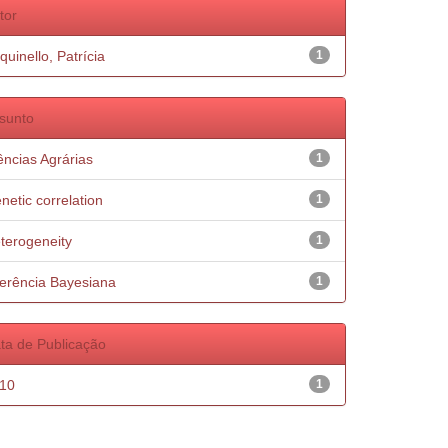
tor
quinello, Patrícia
1
sunto
ências Agrárias
1
netic correlation
1
terogeneity
1
ferência Bayesiana
1
ta de Publicação
10
1