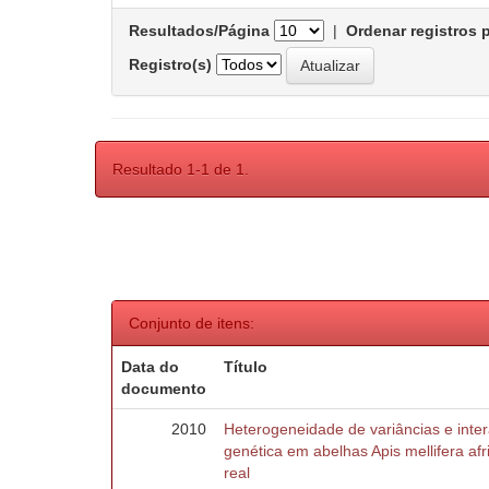
Resultados/Página
|
Ordenar registros 
Registro(s)
Resultado 1-1 de 1.
Conjunto de itens:
Data do
Título
documento
2010
Heterogeneidade de variâncias e inte
genética em abelhas Apis mellifera af
real