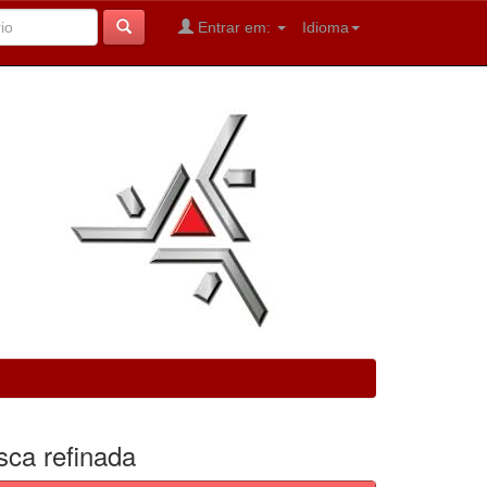
Entrar em:
Idioma
sca refinada