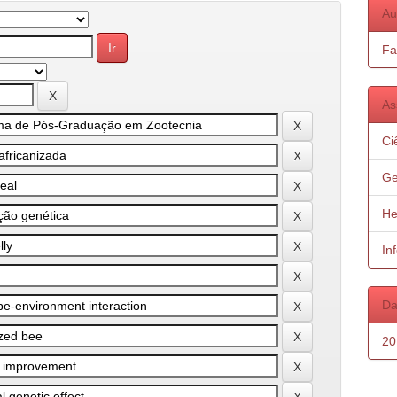
Au
Fa
As
Ci
Ge
He
In
Da
20