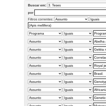
Buscar em:
por
Filtros correntes: