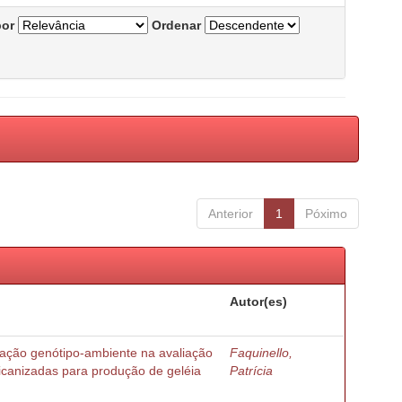
por
Ordenar
Anterior
1
Póximo
Autor(es)
ração genótipo-ambiente na avaliação
Faquinello,
ricanizadas para produção de geléia
Patrícia