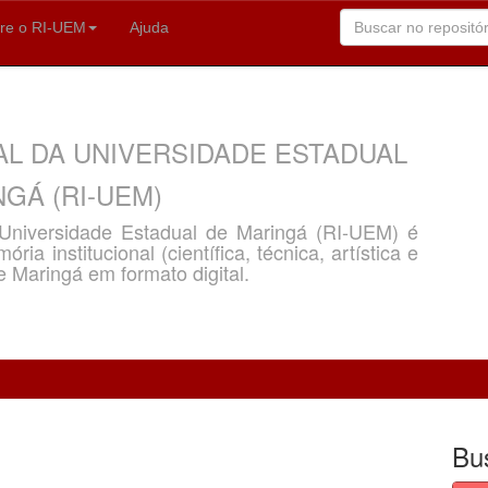
re o RI-UEM
Ajuda
AL DA UNIVERSIDADE ESTADUAL
GÁ (RI-UEM)
a Universidade Estadual de Maringá (RI-UEM) é
ria institucional (científica, técnica, artística e
e Maringá em formato digital.
Bu