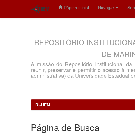
Página inicial
Navegar
Sob
Skip
navigation
REPOSITÓRIO INSTITUCION
DE MARIN
A missão do Repositório Institucional d
reunir, preservar e permitir o acesso à memó
administrativa) da Universidade Estadual d
RI-UEM
Página de Busca