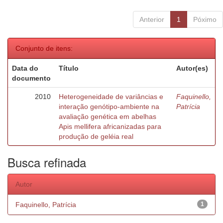
Anterior
1
Póximo
Conjunto de itens:
Data do
Título
Autor(es)
documento
2010
Heterogeneidade de variâncias e
Faquinello,
interação genótipo-ambiente na
Patrícia
avaliação genética em abelhas
Apis mellifera africanizadas para
produção de geléia real
Busca refinada
Autor
Faquinello, Patrícia
1