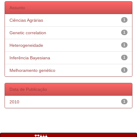
Assunto
Ciências Agrárias
1
Genetic correlation
1
Heterogeneidade
1
Inferência Bayesiana
1
Melhoramento genético
1
Data de Publicação
2010
1