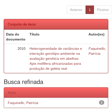
Anterior
1
Póximo
Conjunto de itens:
Data do
Título
Autor(es)
documento
2010
Heterogeneidade de variâncias e
Faquinello,
interação genótipo-ambiente na
Patrícia
avaliação genética em abelhas
Apis mellifera africanizadas para
produção de geléia real
Busca refinada
Autor
Faquinello, Patrícia
1