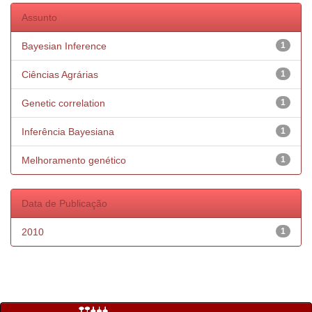
Assunto
Bayesian Inference
1
Ciências Agrárias
1
Genetic correlation
1
Inferência Bayesiana
1
Melhoramento genético
1
Data de Publicação
2010
1