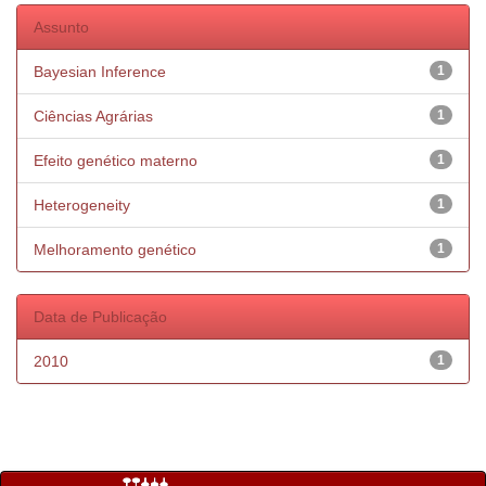
Assunto
Bayesian Inference
1
Ciências Agrárias
1
Efeito genético materno
1
Heterogeneity
1
Melhoramento genético
1
Data de Publicação
2010
1