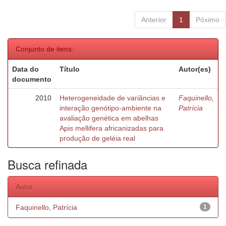
Anterior
1
Póximo
Conjunto de itens:
Data do
Título
Autor(es)
documento
2010
Heterogeneidade de variâncias e
Faquinello,
interação genótipo-ambiente na
Patrícia
avaliação genética em abelhas
Apis mellifera africanizadas para
produção de geléia real
Busca refinada
Autor
Faquinello, Patrícia
1