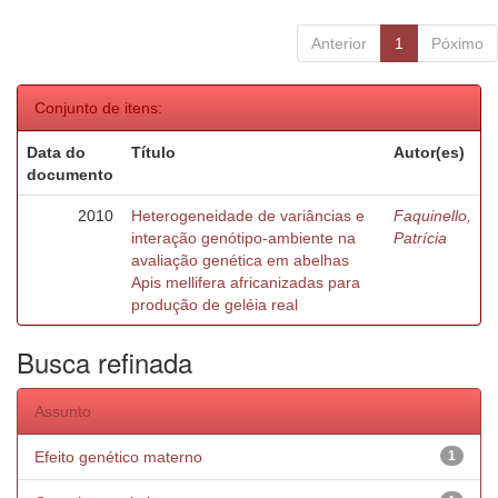
Anterior
1
Póximo
Conjunto de itens:
Data do
Título
Autor(es)
documento
2010
Heterogeneidade de variâncias e
Faquinello,
interação genótipo-ambiente na
Patrícia
avaliação genética em abelhas
Apis mellifera africanizadas para
produção de geléia real
Busca refinada
Assunto
Efeito genético materno
1