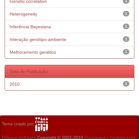
Genetic correlation
1
Heterogeneity
1
Inferência Bayesiana
1
Interação genótipo-ambiente
1
Melhoramento genético
1
Data de Publicação
2010
1
Tema criado por
DSpace Software
Copyright © 2002-2010
Duraspace
-
Contato com