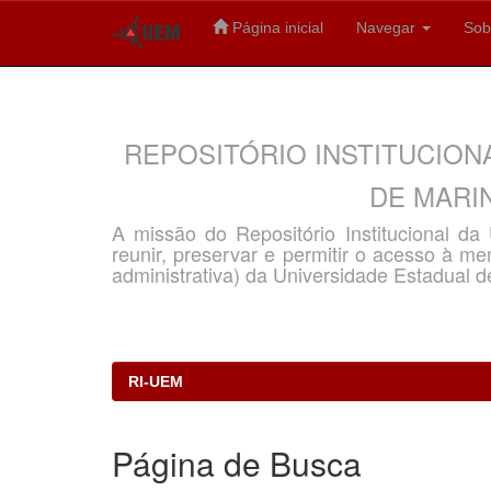
Página inicial
Navegar
Sob
Skip
navigation
REPOSITÓRIO INSTITUCION
DE MARIN
A missão do Repositório Institucional d
reunir, preservar e permitir o acesso à memó
administrativa) da Universidade Estadual d
RI-UEM
Página de Busca