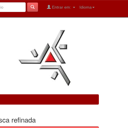
Entrar em:
Idioma
sca refinada