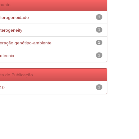
sunto
terogeneidade
1
terogeneity
1
teração genótipo-ambiente
1
otecnia
1
ta de Publicação
10
1