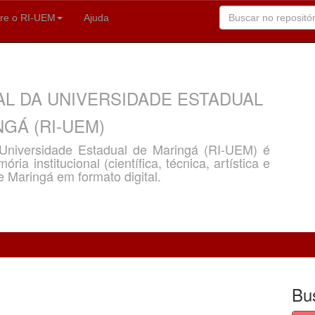
re o RI-UEM
Ajuda
AL DA UNIVERSIDADE ESTADUAL
GÁ (RI-UEM)
a Universidade Estadual de Maringá (RI-UEM) é
ria institucional (científica, técnica, artística e
e Maringá em formato digital.
Bu