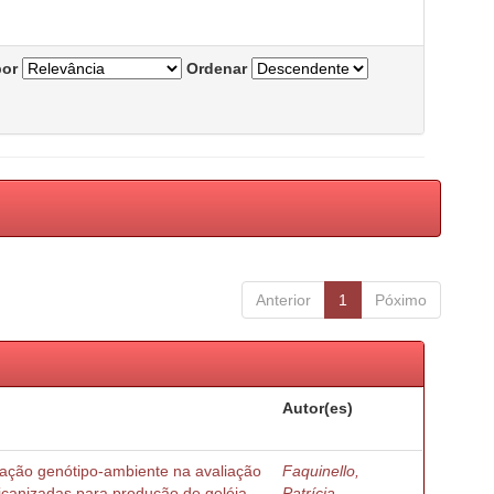
por
Ordenar
Anterior
1
Póximo
Autor(es)
ração genótipo-ambiente na avaliação
Faquinello,
ricanizadas para produção de geléia
Patrícia