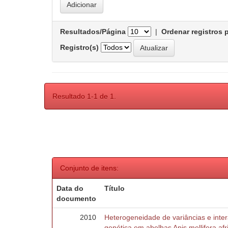
Resultados/Página
|
Ordenar registros 
Registro(s)
Resultado 1-1 de 1.
Conjunto de itens:
Data do
Título
documento
2010
Heterogeneidade de variâncias e inte
genética em abelhas Apis mellifera af