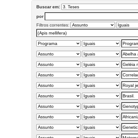
Buscar em:
por
Filtros correntes: