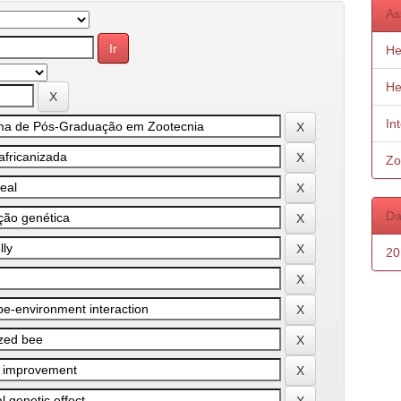
As
He
He
In
Zo
Da
20