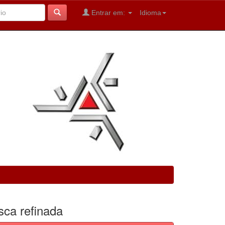
Entrar em:
Idioma
sca refinada