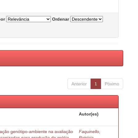
por
Ordenar
Anterior
1
Póximo
Autor(es)
ração genótipo-ambiente na avaliação
Faquinello,
ricanizadas para produção de geléia
Patrícia