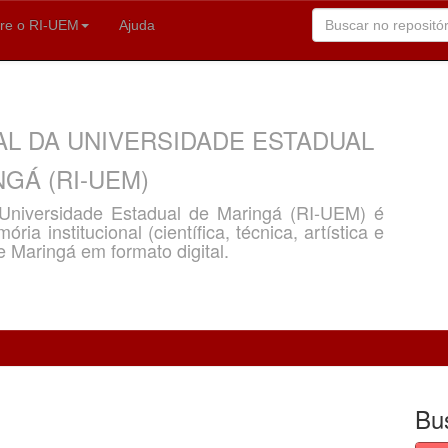
re o RI-UEM
Ajuda
AL DA UNIVERSIDADE ESTADUAL
GÁ (RI-UEM)
a Universidade Estadual de Maringá (RI-UEM) é
ria institucional (científica, técnica, artística e
e Maringá em formato digital.
Bu