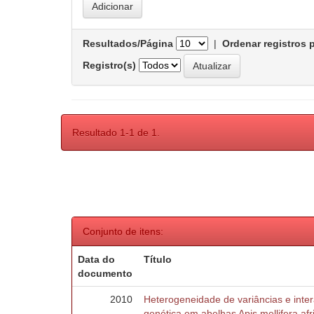
Resultados/Página
|
Ordenar registros 
Registro(s)
Resultado 1-1 de 1.
Conjunto de itens:
Data do
Título
documento
2010
Heterogeneidade de variâncias e inte
genética em abelhas Apis mellifera af