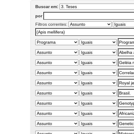
Buscar em:
por
Filtros correntes: