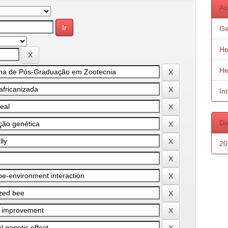
As
Ge
He
He
In
Da
20