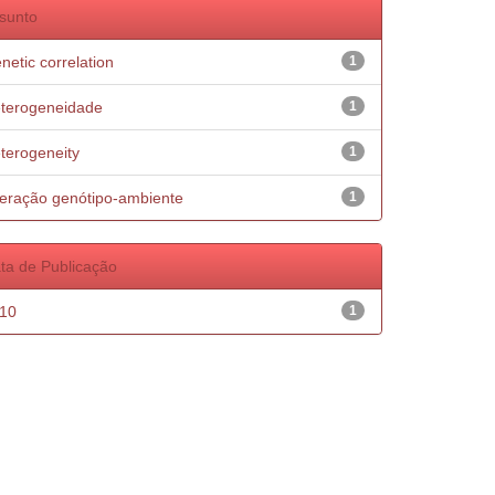
sunto
netic correlation
1
terogeneidade
1
terogeneity
1
teração genótipo-ambiente
1
ta de Publicação
10
1