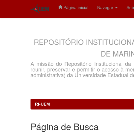
Página inicial
Navegar
Sob
Skip
navigation
REPOSITÓRIO INSTITUCION
DE MARIN
A missão do Repositório Institucional d
reunir, preservar e permitir o acesso à memó
administrativa) da Universidade Estadual d
RI-UEM
Página de Busca