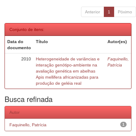
Anterior
1
Póximo
Conjunto de itens:
Data do
Título
Autor(es)
documento
2010
Heterogeneidade de variâncias e
Faquinello,
interação genótipo-ambiente na
Patrícia
avaliação genética em abelhas
Apis mellifera africanizadas para
produção de geléia real
Busca refinada
Autor
Faquinello, Patrícia
1