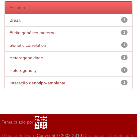
Assunto
Brazil.
1
Efeito genético materno
1
Genetic correlation
1
Heterogeneidade
1
Heterogeneity
1
Interação genótipo-ambiente
1
Tema criado por
DSpace Software
Copyright © 2002-2010
Duraspace
-
Contato com