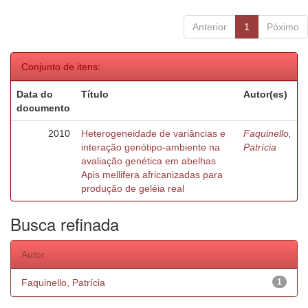
Anterior
1
Póximo
Conjunto de itens:
Data do
Título
Autor(es)
documento
2010
Heterogeneidade de variâncias e
Faquinello,
interação genótipo-ambiente na
Patrícia
avaliação genética em abelhas
Apis mellifera africanizadas para
produção de geléia real
Busca refinada
Autor
Faquinello, Patrícia
1