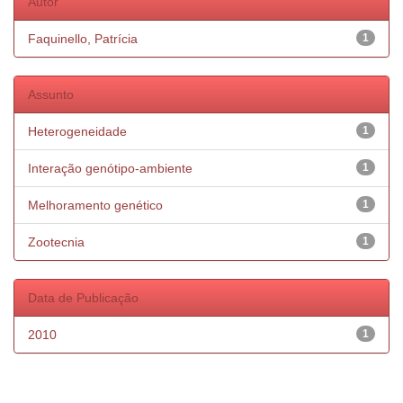
Autor
Faquinello, Patrícia
1
Assunto
Heterogeneidade
1
Interação genótipo-ambiente
1
Melhoramento genético
1
Zootecnia
1
Data de Publicação
2010
1