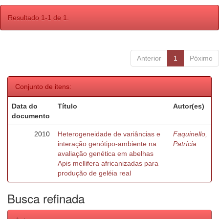
Resultado 1-1 de 1.
Anterior
1
Póximo
Conjunto de itens:
Data do
Título
Autor(es)
documento
2010
Heterogeneidade de variâncias e
Faquinello,
interação genótipo-ambiente na
Patrícia
avaliação genética em abelhas
Apis mellifera africanizadas para
produção de geléia real
Busca refinada