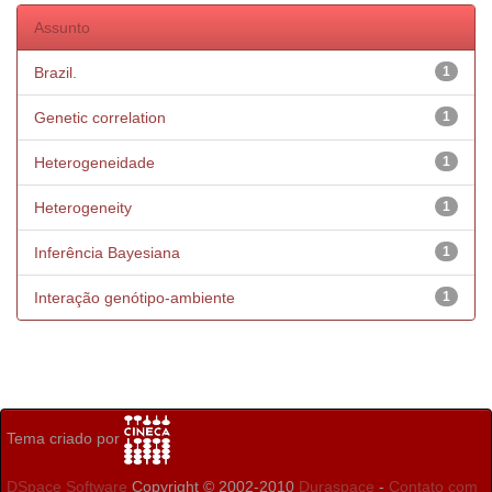
Assunto
Brazil.
1
Genetic correlation
1
Heterogeneidade
1
Heterogeneity
1
Inferência Bayesiana
1
Interação genótipo-ambiente
1
Tema criado por
DSpace Software
Copyright © 2002-2010
Duraspace
-
Contato com