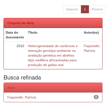
Anterior
1
Póximo
Conjunto de itens:
Data do
Título
Autor(es)
documento
2010
Heterogeneidade de variâncias e
Faquinello,
interação genótipo-ambiente na
Patrícia
avaliação genética em abelhas
Apis mellifera africanizadas para
produção de geléia real
Busca refinada
Autor
Faquinello, Patrícia
1