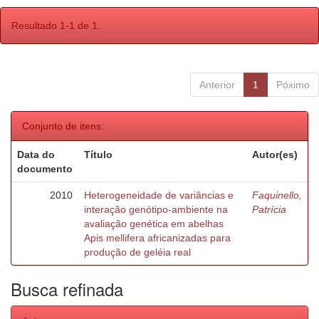
Resultado 1-1 de 1.
Anterior
1
Póximo
Conjunto de itens:
Data do
Título
Autor(es)
documento
2010
Heterogeneidade de variâncias e
Faquinello,
interação genótipo-ambiente na
Patrícia
avaliação genética em abelhas
Apis mellifera africanizadas para
produção de geléia real
Busca refinada