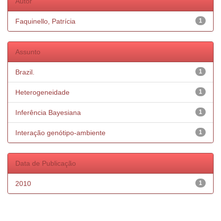
Autor
Faquinello, Patrícia
1
Assunto
Brazil.
1
Heterogeneidade
1
Inferência Bayesiana
1
Interação genótipo-ambiente
1
Data de Publicação
2010
1