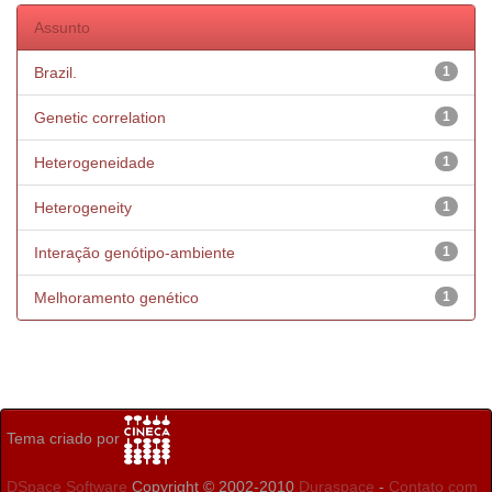
Assunto
Brazil.
1
Genetic correlation
1
Heterogeneidade
1
Heterogeneity
1
Interação genótipo-ambiente
1
Melhoramento genético
1
Tema criado por
DSpace Software
Copyright © 2002-2010
Duraspace
-
Contato com