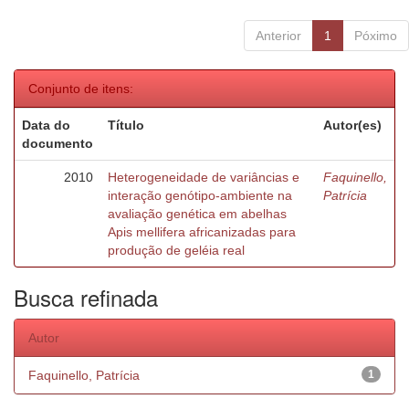
Anterior
1
Póximo
Conjunto de itens:
Data do
Título
Autor(es)
documento
2010
Heterogeneidade de variâncias e
Faquinello,
interação genótipo-ambiente na
Patrícia
avaliação genética em abelhas
Apis mellifera africanizadas para
produção de geléia real
Busca refinada
Autor
Faquinello, Patrícia
1