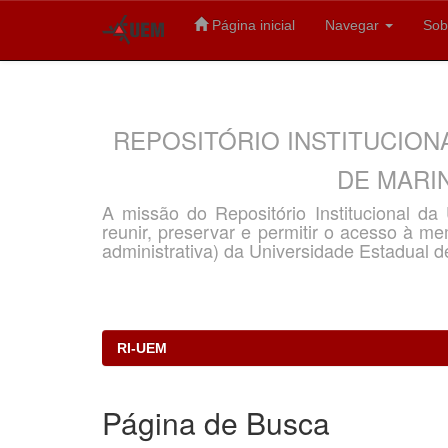
Página inicial
Navegar
Sob
Skip
navigation
REPOSITÓRIO INSTITUCION
DE MARIN
A missão do Repositório Institucional d
reunir, preservar e permitir o acesso à memó
administrativa) da Universidade Estadual d
RI-UEM
Página de Busca