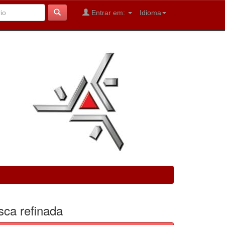
Entrar em:
Idioma
sca refinada