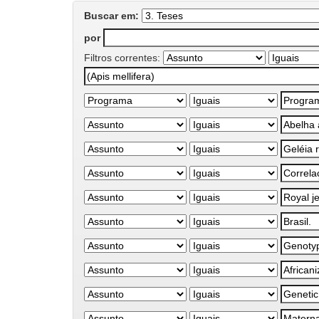
Buscar em:
por
Filtros correntes: