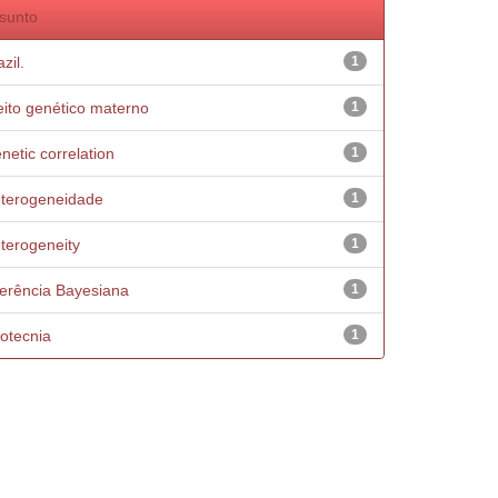
sunto
zil.
1
eito genético materno
1
netic correlation
1
terogeneidade
1
terogeneity
1
ferência Bayesiana
1
otecnia
1