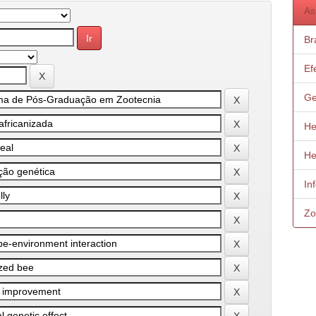
As
Bra
Ef
Ge
He
He
In
Zo