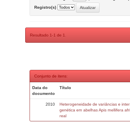
Registro(s)
Resultado 1-1 de 1.
Conjunto de itens:
Data do
Título
documento
2010
Heterogeneidade de variâncias e inte
genética em abelhas Apis mellifera af
real