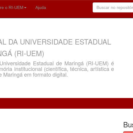
re o RI-UEM
Ajuda
AL DA UNIVERSIDADE ESTADUAL
GÁ (RI-UEM)
a Universidade Estadual de Maringá (RI-UEM) é
ria institucional (científica, técnica, artística e
e Maringá em formato digital.
Bu