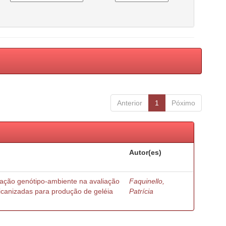
Anterior
1
Póximo
Autor(es)
ração genótipo-ambiente na avaliação
Faquinello,
ricanizadas para produção de geléia
Patrícia