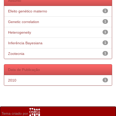
Assunto
Efeito genético materno
1
Genetic correlation
1
Heterogeneity
1
Inferência Bayesiana
1
Zootecnia
1
Data de Publicação
2010
1
Tema criado por