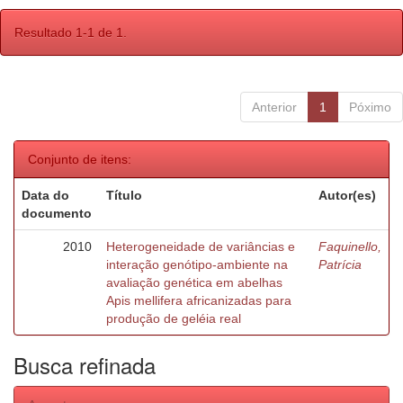
Resultado 1-1 de 1.
Anterior
1
Póximo
Conjunto de itens:
Data do
Título
Autor(es)
documento
2010
Heterogeneidade de variâncias e
Faquinello,
interação genótipo-ambiente na
Patrícia
avaliação genética em abelhas
Apis mellifera africanizadas para
produção de geléia real
Busca refinada