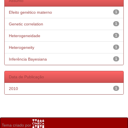
Assunto
Efeito genético materno
1
Genetic correlation
1
Heterogeneidade
1
Heterogeneity
1
Inferência Bayesiana
1
Data de Publicação
2010
1
Tema criado por