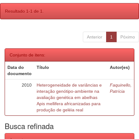
Resultado 1-1 de 1.
Anterior
1
Póximo
Conjunto de itens:
Data do
Título
Autor(es)
documento
2010
Heterogeneidade de variâncias e
Faquinello,
interação genótipo-ambiente na
Patrícia
avaliação genética em abelhas
Apis mellifera africanizadas para
produção de geléia real
Busca refinada