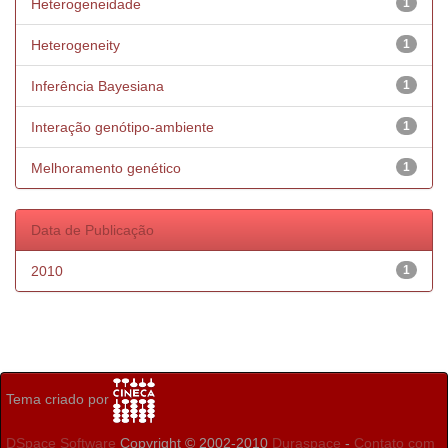
Heterogeneidade
1
Heterogeneity
1
Inferência Bayesiana
1
Interação genótipo-ambiente
1
Melhoramento genético
1
Data de Publicação
2010
1
Tema criado por
DSpace Software
Copyright © 2002-2010
Duraspace
-
Contato com