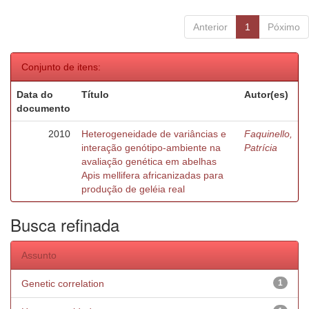
Anterior
1
Póximo
Conjunto de itens:
Data do
Título
Autor(es)
documento
2010
Heterogeneidade de variâncias e
Faquinello,
interação genótipo-ambiente na
Patrícia
avaliação genética em abelhas
Apis mellifera africanizadas para
produção de geléia real
Busca refinada
Assunto
Genetic correlation
1