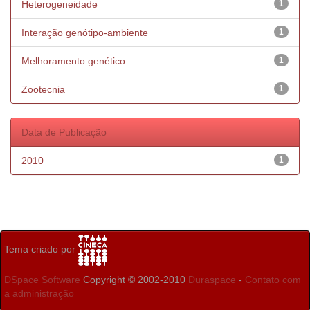
Heterogeneidade
1
Interação genótipo-ambiente
1
Melhoramento genético
1
Zootecnia
1
Data de Publicação
2010
1
Tema criado por
DSpace Software
Copyright © 2002-2010
Duraspace
-
Contato com
a administração