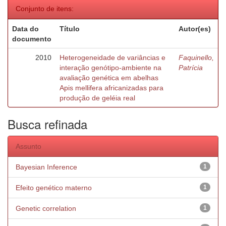
Conjunto de itens:
Data do
Título
Autor(es)
documento
2010
Heterogeneidade de variâncias e
Faquinello,
interação genótipo-ambiente na
Patrícia
avaliação genética em abelhas
Apis mellifera africanizadas para
produção de geléia real
Busca refinada
Assunto
Bayesian Inference
1
Efeito genético materno
1
Genetic correlation
1