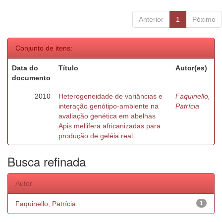
Anterior
1
Póximo
Conjunto de itens:
Data do
Título
Autor(es)
documento
2010
Heterogeneidade de variâncias e
Faquinello,
interação genótipo-ambiente na
Patrícia
avaliação genética em abelhas
Apis mellifera africanizadas para
produção de geléia real
Busca refinada
Autor
Faquinello, Patrícia
1