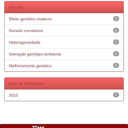
Assunto
Efeito genético materno
1
Genetic correlation
1
Heterogeneidade
1
Interação genótipo-ambiente
1
Melhoramento genético
1
Data de Publicação
2010
1