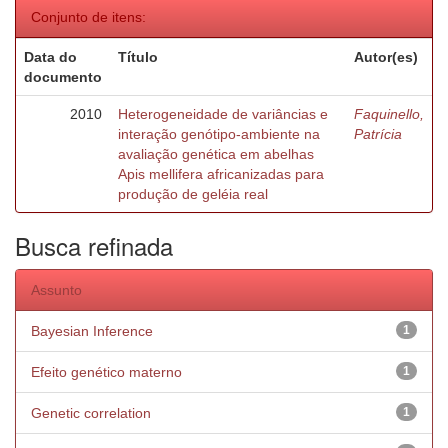
Conjunto de itens:
Data do
Título
Autor(es)
documento
2010
Heterogeneidade de variâncias e
Faquinello,
interação genótipo-ambiente na
Patrícia
avaliação genética em abelhas
Apis mellifera africanizadas para
produção de geléia real
Busca refinada
Assunto
Bayesian Inference
1
Efeito genético materno
1
Genetic correlation
1