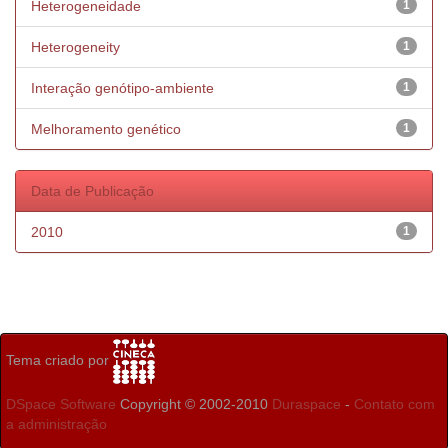
Heterogeneidade
1
Heterogeneity
1
Interação genótipo-ambiente
1
Melhoramento genético
1
Data de Publicação
2010
1
Tema criado por
DSpace Software
Copyright © 2002-2010
Duraspace
-
Contato com
a administração