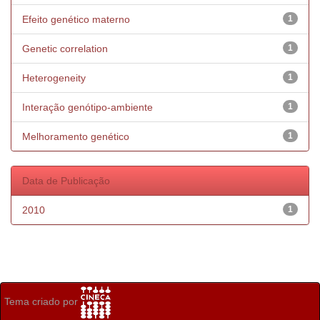
Efeito genético materno
1
Genetic correlation
1
Heterogeneity
1
Interação genótipo-ambiente
1
Melhoramento genético
1
Data de Publicação
2010
1
Tema criado por