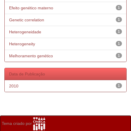
Efeito genético materno
1
Genetic correlation
1
Heterogeneidade
1
Heterogeneity
1
Melhoramento genético
1
Data de Publicação
2010
1
Tema criado por