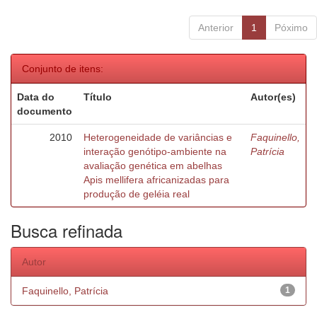
Anterior
1
Póximo
Conjunto de itens:
Data do
Título
Autor(es)
documento
2010
Heterogeneidade de variâncias e
Faquinello,
interação genótipo-ambiente na
Patrícia
avaliação genética em abelhas
Apis mellifera africanizadas para
produção de geléia real
Busca refinada
Autor
Faquinello, Patrícia
1