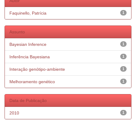
Autor
Faquinello, Patrícia
1
Assunto
Bayesian Inference
1
Inferência Bayesiana
1
Interação genótipo-ambiente
1
Melhoramento genético
1
Data de Publicação
2010
1