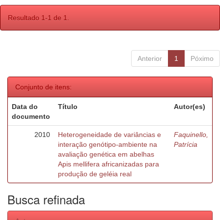
Resultado 1-1 de 1.
Anterior
1
Póximo
Conjunto de itens:
Data do
Título
Autor(es)
documento
2010
Heterogeneidade de variâncias e
Faquinello,
interação genótipo-ambiente na
Patrícia
avaliação genética em abelhas
Apis mellifera africanizadas para
produção de geléia real
Busca refinada