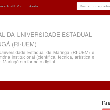
re o RI-UEM
Ajuda
AL DA UNIVERSIDADE ESTADUAL
GÁ (RI-UEM)
a Universidade Estadual de Maringá (RI-UEM) é
ria institucional (científica, técnica, artística e
e Maringá em formato digital.
Bu