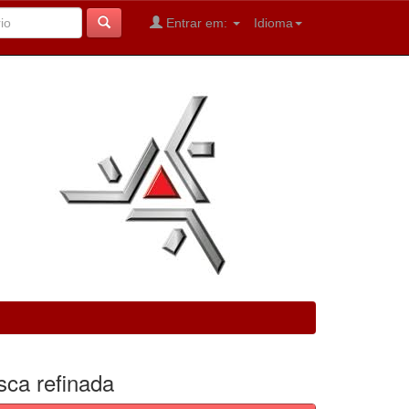
Entrar em:
Idioma
sca refinada