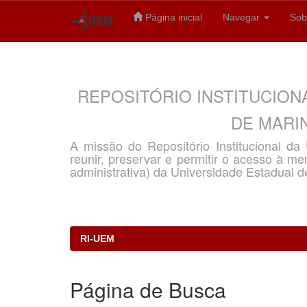
Página inicial
Navegar
Sob
Skip
navigation
REPOSITÓRIO INSTITUCION
DE MARIN
A missão do Repositório Institucional d
reunir, preservar e permitir o acesso à memó
administrativa) da Universidade Estadual d
RI-UEM
Página de Busca