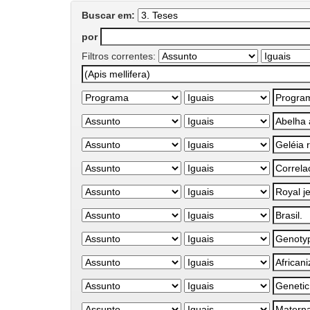
Buscar em:
por
Filtros correntes: