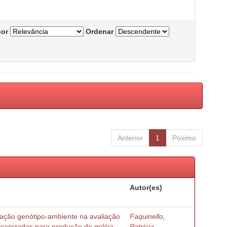
por
Ordenar
Anterior
1
Póximo
Autor(es)
ração genótipo-ambiente na avaliação
Faquinello,
ricanizadas para produção de geléia
Patrícia