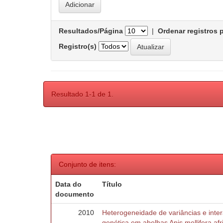
Resultados/Página
|
Ordenar registros 
Registro(s)
Resultado 1-1 de 1.
Conjunto de itens:
Data do
Título
documento
2010
Heterogeneidade de variâncias e inte
genética em abelhas Apis mellifera af