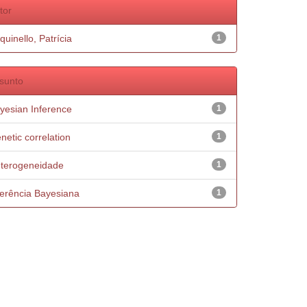
tor
quinello, Patrícia
1
sunto
yesian Inference
1
netic correlation
1
terogeneidade
1
ferência Bayesiana
1