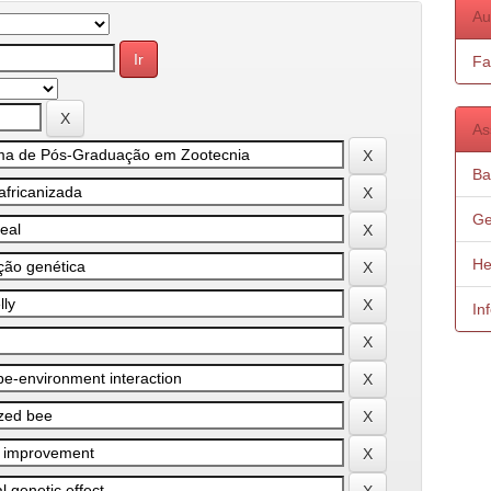
Au
Fa
As
Ba
Ge
He
In