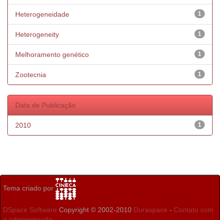
Heterogeneidade
1
Heterogeneity
1
Melhoramento genético
1
Zootecnia
1
Data de Publicação
2010
1
Tema criado por
DSpace Software
Copyright © 2002-2010
Duraspace
-
Contato com
a administração