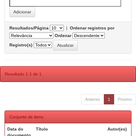
Resultados/Página
|
Ordenar registros por
Ordenar
Registro(s)
Resultado 1-1 de 1.
Anterior
1
Póximo
Conjunto de itens:
Data do
Título
Autor(es)
documento