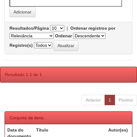
Resultados/Página
|
Ordenar registros por
Ordenar
Registro(s)
Resultado 1-1 de 1.
Anterior
1
Póximo
Conjunto de itens:
Data do
Título
Autor(es)
documento