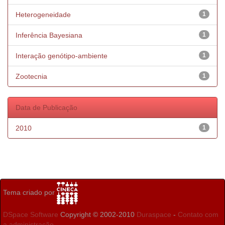
Heterogeneidade
1
Inferência Bayesiana
1
Interação genótipo-ambiente
1
Zootecnia
1
Data de Publicação
2010
1
Tema criado por
DSpace Software
Copyright © 2002-2010
Duraspace
-
Contato com
a administração