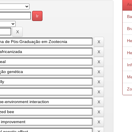
As
Ba
Bra
He
He
In
Me
Zo