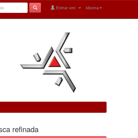
Entrar em:
Idioma
sca refinada