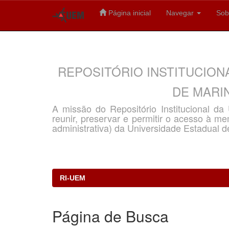
Página inicial
Navegar
Sob
Skip
navigation
REPOSITÓRIO INSTITUCION
DE MARIN
A missão do Repositório Institucional d
reunir, preservar e permitir o acesso à memó
administrativa) da Universidade Estadual d
RI-UEM
Página de Busca