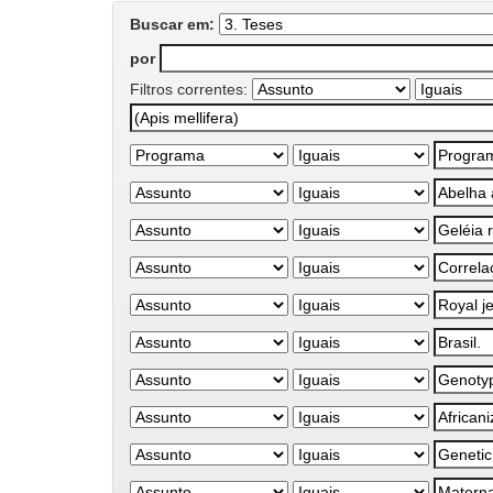
Buscar em:
por
Filtros correntes: