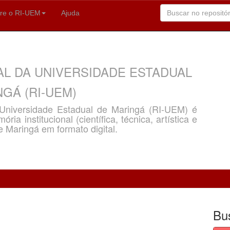
re o RI-UEM
Ajuda
AL DA UNIVERSIDADE ESTADUAL
GÁ (RI-UEM)
a Universidade Estadual de Maringá (RI-UEM) é
ria institucional (científica, técnica, artística e
e Maringá em formato digital.
Bu