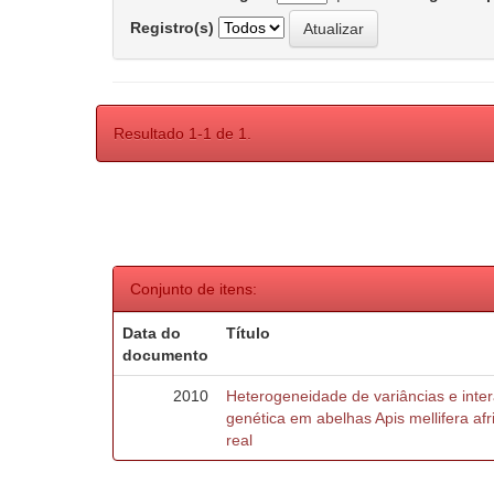
Registro(s)
Resultado 1-1 de 1.
Conjunto de itens:
Data do
Título
documento
2010
Heterogeneidade de variâncias e inte
genética em abelhas Apis mellifera af
real