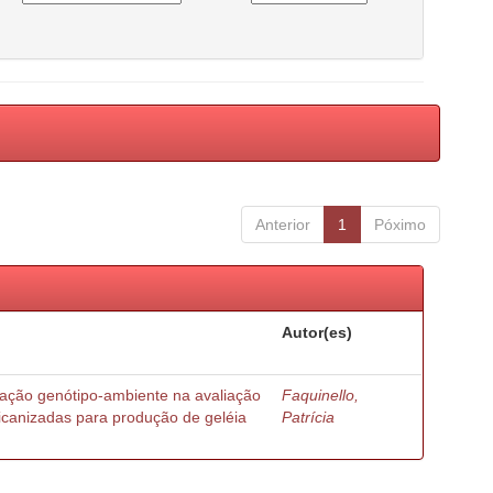
Anterior
1
Póximo
Autor(es)
ração genótipo-ambiente na avaliação
Faquinello,
ricanizadas para produção de geléia
Patrícia