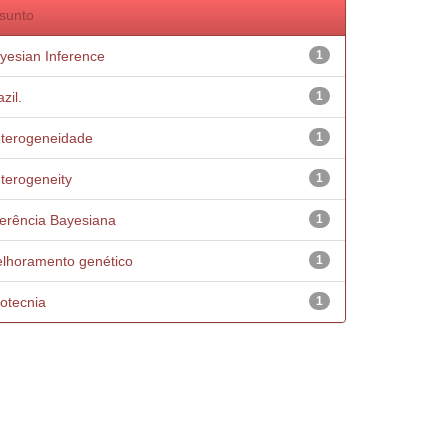
sunto
yesian Inference
1
zil.
1
terogeneidade
1
terogeneity
1
ferência Bayesiana
1
lhoramento genético
1
otecnia
1