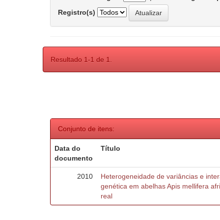
Registro(s)
Resultado 1-1 de 1.
Conjunto de itens:
Data do
Título
documento
2010
Heterogeneidade de variâncias e inte
genética em abelhas Apis mellifera af
real