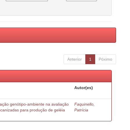
Anterior
1
Póximo
Autor(es)
ração genótipo-ambiente na avaliação
Faquinello,
ricanizadas para produção de geléia
Patrícia