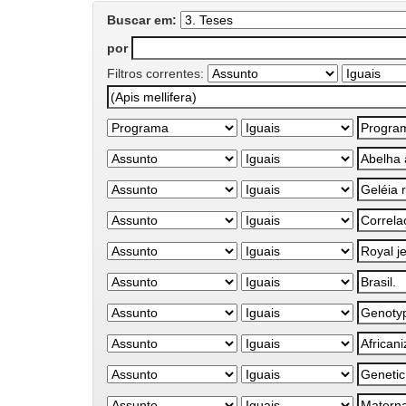
Buscar em:
por
Filtros correntes: