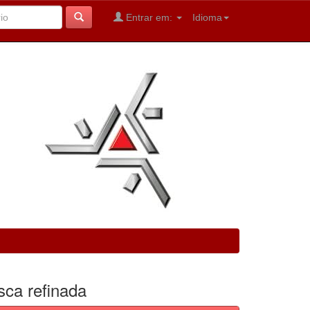
Entrar em:
Idioma
sca refinada