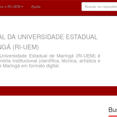
re o RI-UEM
Ajuda
AL DA UNIVERSIDADE ESTADUAL
GÁ (RI-UEM)
a Universidade Estadual de Maringá (RI-UEM) é
ria institucional (científica, técnica, artística e
e Maringá em formato digital.
Bu