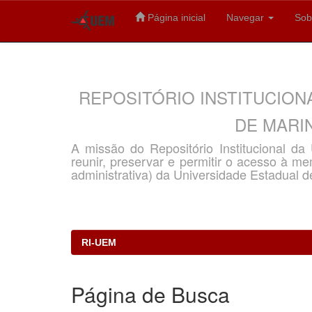
Página inicial
Navegar
Sob
Skip
navigation
REPOSITÓRIO INSTITUCION
DE MARIN
A missão do Repositório Institucional d
reunir, preservar e permitir o acesso à memó
administrativa) da Universidade Estadual d
RI-UEM
Página de Busca