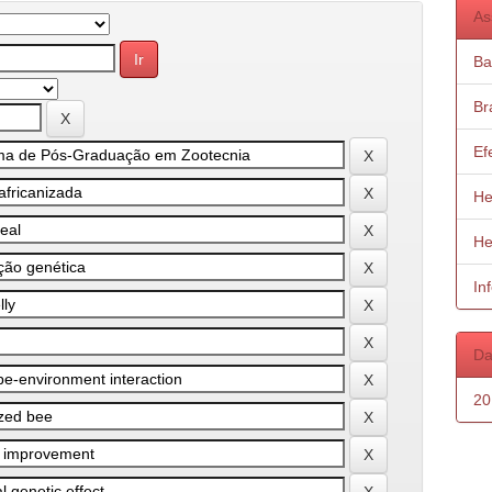
As
Ba
Bra
Ef
He
He
In
Da
20