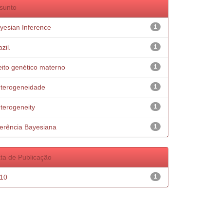
sunto
yesian Inference
1
zil.
1
eito genético materno
1
terogeneidade
1
terogeneity
1
ferência Bayesiana
1
ta de Publicação
10
1