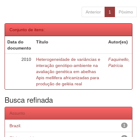
Anterior
1
Póximo
Conjunto de itens:
Data do
Título
Autor(es)
documento
2010
Heterogeneidade de variâncias e
Faquinello,
interação genótipo-ambiente na
Patrícia
avaliação genética em abelhas
Apis mellifera africanizadas para
produção de geléia real
Busca refinada
Assunto
Brazil.
1