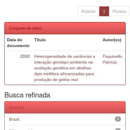
Anterior
1
Póximo
Conjunto de itens:
Data do
Título
Autor(es)
documento
2010
Heterogeneidade de variâncias e
Faquinello,
interação genótipo-ambiente na
Patrícia
avaliação genética em abelhas
Apis mellifera africanizadas para
produção de geléia real
Busca refinada
Assunto
Brazil.
1